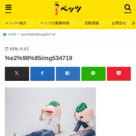
menu
search
メンバー紹介
ペッツの業務内容
活動実績
お問合せ
HOME
%e2%98%85img534719
2016.11.23
%e2%98%85img534719