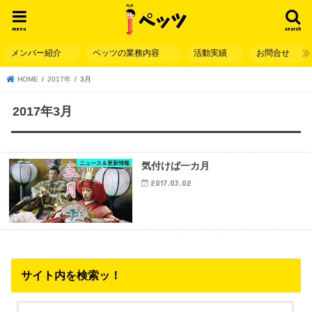
menu
search
メンバー紹介
ペッツの業務内容
活動実績
お問合せ
HOME
2017年
3月
2017年3月
ニュース＆更新情報
気付けば一カ月
2017.03.02
サイト内を検索ッ！