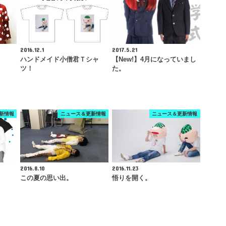
2016.12.1
2017.5.21
ハンドメイド小僧君Ｔシャ
【New!】4月になっていまし
ツ！
た。
新情報
ニュース＆更新情報
ニュース＆更新情報
2016.8.10
2016.11.23
！
この夏の思い出。
悟りを開く。